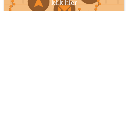
klik hier
OBS Den Aldenhaag is een groeiende school in het mooi Betuwse dorp
Zoelen. We zijn een openbare basisschool en dus toegankelijk voor alle
kinderen, zonder onderscheid tussen godsdienst of levensovertuiging.
Onze school heeft - mede daardoor - een open karakter, waarin naast het
aanleren van de basisvaardigheden en kennis de persoonlijke
ontwikkeling van onze leerlingen centraal staat. Door uitdagend
onderwijs en gebruikmakend van onze naaste omgeving, bereiden wij
onze leerlingen optimaal voor op een toekomst in een steeds sneller
veranderende samenleving. We leren hen respectvol met elkaar om te
gaan en zich te ontwikkelen tot een sociaal en zelfverzekerd individu. Den
Aldenhaag is een gecertificeerd Vreedzame School en is tevens een
Gezonde School. Op Den Aldenhaag is ook een actieve leerlingenraad.