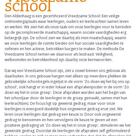
school
Den Aldenhaag is een gecertificeerd Vreedzame School: Een veilige
ontmoetingsplaats waar leerlingen, ouders en leerkrachten samen leven
en werken. We zien het als onze taak om onze leerlingen voor te bereiden
op de gecompliceerde maatschappij, waarin sociale vaardigheden erg
belangrijk zijn. De school zien we daarbij als mini-maatschappij, waarin
we onze leerlingen de ruimte bieden om hun sociale vaardigheden te
oefenen en hen actieve, betrokken burgers te maken. De methode De
Vreedzame School nemen we daarvoor als leidraad. Veiligheid,
welbevinden en betrokkenheid zijn daarbij onze kernwoorden.
Dat wij een Vreedzame School zijn, ziet u zowel binnen ons gebouw als
daarbuiten. In ons gebouw hangen niet alleen op meerdere plekken de
gebruikelijke schoolregels ingelijst in de vorm 'Zo doen wij het bij ons op
school', ook hangt er in ieder lokaal een afsprakenposter in de vorm 'Zo
doen wij het in onze groep'. Deze afspraken worden aan het begin van
het schooljaar door de leerlingen in de groep gemaakt, samen met hun
leerkracht(en). De focus ligt op gewenst gedrag, maar voor onze
leerlingen is evengoed duidelijk hoe ongewenst gedrag eruit ziet. We
leren onze leerlingen dat gedrag een keuze is: Door ook ongewenst
gedrag te benoemen en hen vervolgens de keuze te geven uit een
positieve gedraging uit 'Zo doen wij het in onze groep', stimuleren we het
gewenste gedrag. Doordat de leerlingen de afspraken zelf geformuleerd