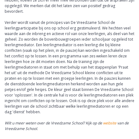
hebben, voelen ze zich er meer mee verbonden dan dat de afspraken zijn
opgelegd. We merken dat dit het laten zien van positief gedrag
bevordert.
Verder wordt vanuit de principes van De Vreedzame School de
leerlingparticipatie bij ons op school erg gestimuleerd. We hechten veel
waarde aan de inbreng en actieve rol van onze leerlingen, als deel van het
geheel. Zo worden de bovenbouwgroepen ieder schooljaar opgeleid tot
leerlingmediator. Een leerlingmediator is een leerling die bij kleine
conflicten (vaak op het plein, in de pauze) kan worden ingeschakeld om
het conflict op te lossen. In een programma van zes weken leren deze
leerlingen hoe ze dit moeten doen. Na de training zijn de
leerlingmediatoren in staat om met behulp van het stappenplan 'Praat
het uit' uit de methode De Vreedzame School kleine conflicten uit te
praten en op te lossen met een groepje leerlingen. In de pauzes kunnen
de dienstdoende leerlingmediatoren herkend worden aan hun gele
petjes en/of gele hesjes. De kleur geel staat binnen De Vreedzame School
voor 'oplossen'. In de centrale hal is voor de leerlingmediatoren een plek
ingericht om conflicten op te lossen. Ook is op deze plek voor alle andere
leerlingen van de school zichtbaar welke leerlingmediatoren er op een
dag 'dienst' hebben.
Wilt u meer weten over de Vreedzame School? Kijk op de
website
van de
Vreedzame School.