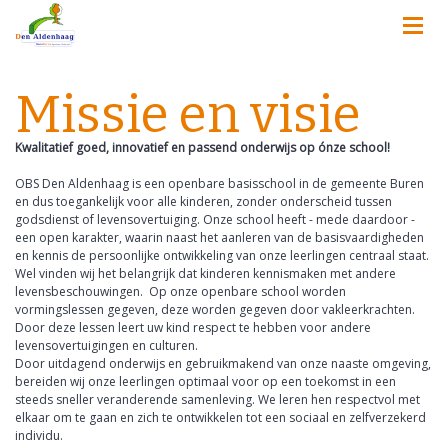
Missie en visie
Kwalitatief goed, innovatief en passend onderwijs op ónze school!
OBS Den Aldenhaag is een openbare basisschool in de gemeente Buren
en dus toegankelijk voor alle kinderen, zonder onderscheid tussen
godsdienst of levensovertuiging. Onze school heeft - mede daardoor -
een open karakter, waarin naast het aanleren van de basisvaardigheden
en kennis de persoonlijke ontwikkeling van onze leerlingen centraal staat.
Wel vinden wij het belangrijk dat kinderen kennismaken met andere
levensbeschouwingen. Op onze openbare school worden
vormingslessen gegeven, deze worden gegeven door vakleerkrachten.
Door deze lessen leert uw kind respect te hebben voor andere
levensovertuigingen en culturen.
Door uitdagend onderwijs en gebruikmakend van onze naaste omgeving,
bereiden wij onze leerlingen optimaal voor op een toekomst in een
steeds sneller veranderende samenleving. We leren hen respectvol met
elkaar om te gaan en zich te ontwikkelen tot een sociaal en zelfverzekerd
individu.